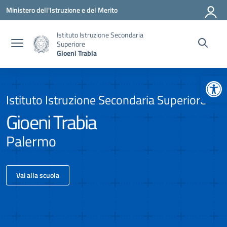
Vai ai contenuti
Vai al menu di navigazione
Vai al footer
Ministero dell'Istruzione e del Merito
Istituto Istruzione Secondaria
Superiore
Gioeni Trabia
Apr
Istituto Istruzione Secondaria Superiore
Gioeni Trabia
Palermo
Vai alla scuola