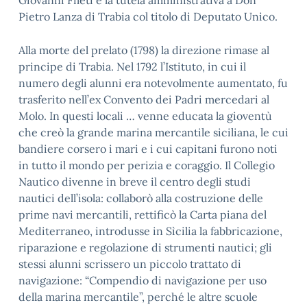
Giovanni Fileti e la tutela amministrativa a Don
Pietro Lanza di Trabia col titolo di Deputato Unico.
Alla morte del prelato (1798) la direzione rimase al
principe di Trabia. Nel 1792 l’Istituto, in cui il
numero degli alunni era notevolmente aumentato, fu
trasferito nell’ex Convento dei Padri mercedari al
Molo. In questi locali … venne educata la gioventù
che creò la grande marina mercantile siciliana, le cui
bandiere corsero i mari e i cui capitani furono noti
in tutto il mondo per perizia e coraggio. Il Collegio
Nautico divenne in breve il centro degli studi
nautici dell’isola: collaborò alla costruzione delle
prime navi mercantili, rettificò la Carta piana del
Mediterraneo, introdusse in Sìcilia la fabbricazione,
riparazione e regolazione di strumenti nautici; gli
stessi alunni scrissero un piccolo trattato di
navigazione: “Compendio di navigazione per uso
della marina mercantile”, perché le altre scuole