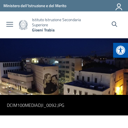
Vai ai contenuti
Vai al menu di navigazione
Vai al footer
Ministero dell'Istruzione e del Merito
Istituto Istruzione Secondaria
Superiore
Gioeni Trabia
Apr
DCIM100MEDIADJI_0092.JPG