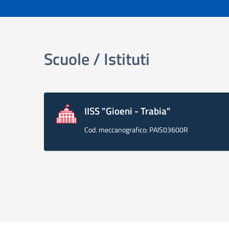
elenco degli organi
Scuole / Istituti
IISS "Gioeni - Trabia"
Cod. meccanografico: PAIS03600R