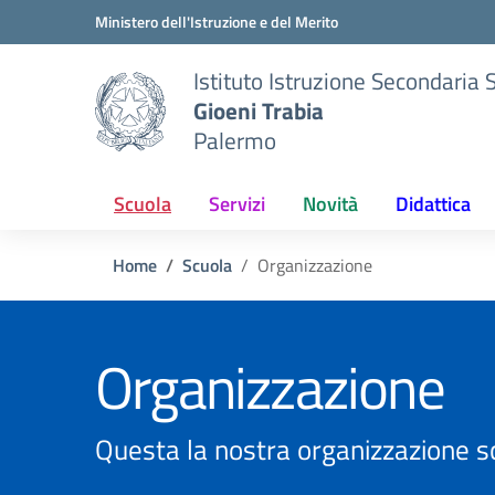
Vai ai contenuti
Vai al menu di navigazione
Vai al footer
Ministero dell'Istruzione e del Merito
Istituto Istruzione Secondaria 
Gioeni Trabia
Palermo
Scuola
Servizi
Novità
Didattica
Home
Scuola
Organizzazione
Organizzazione
Questa la nostra organizzazione s