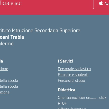
iciale su:
App
tituto Istruzione Secondaria Superiore
oeni Trabia
alermo
Visita la pagina iniziale della scuola
la
I Servizi
zione
Personale scolastico
Famiglie e studenti
della scuola
Percorsi di studio
della scuola
Didattica
azione
Orientiamoci con un……… click
PTOF