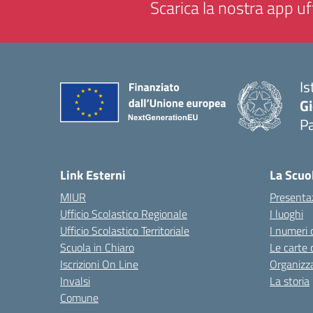
Scarica la nostra app uff
Is
Gi
P
— 
Link Esterni
La Scuo
MIUR
Presenta
Ufficio Scolastico Regionale
I luoghi
Ufficio Scolastico Territoriale
I numeri 
Scuola in Chiaro
Le carte 
Iscrizioni On Line
Organizz
Invalsi
La storia
Comune