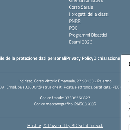
Offerta formativa
Corso Serale
I progetti delle classi
PNRR
POC
Programmi Didattici
Esami 2026
e della protezione dati personali
Privacy Policy
Dichiarazione di ac
Indirizzo:
Corso Vittorio Emanuele, 27 90133 - Palermo
89
Email:
pais03600r@istruzione.it
Posta elettronica certificata (PEC):
pais
Codice fiscale: 97308550827
Codice meccanografico:
PAIS03600R
Hosting & Powered by 3D Solution S.r.l.