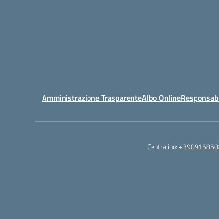
Amministrazione Trasparente
Albo Online
Responsabil
Centralino:
+390915850