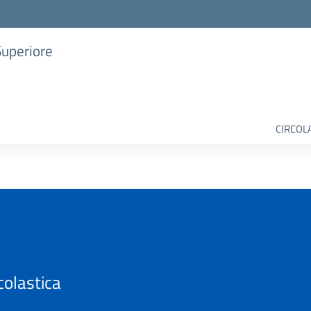
Superiore
CIRCOL
colastica