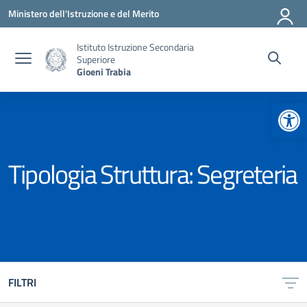
Vai ai contenuti
Vai al menu di navigazione
Vai al footer
Ministero dell'Istruzione e del Merito
Istituto Istruzione Secondaria
Superiore
Gioeni Trabia
Apr
Tipologia Struttura:
Segreteria
FILTRI