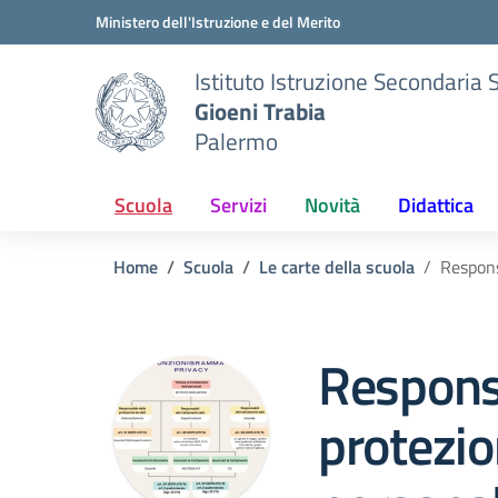
Vai ai contenuti
Vai al menu di navigazione
Vai al footer
Ministero dell'Istruzione e del Merito
Istituto Istruzione Secondaria 
Gioeni Trabia
Palermo
Scuola
Servizi
Novità
Didattica
Home
Scuola
Le carte della scuola
Respons
Respons
protezio