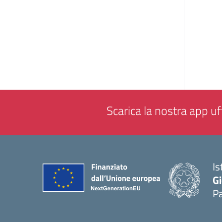
Scarica la nostra app uff
Is
Gi
P
— 