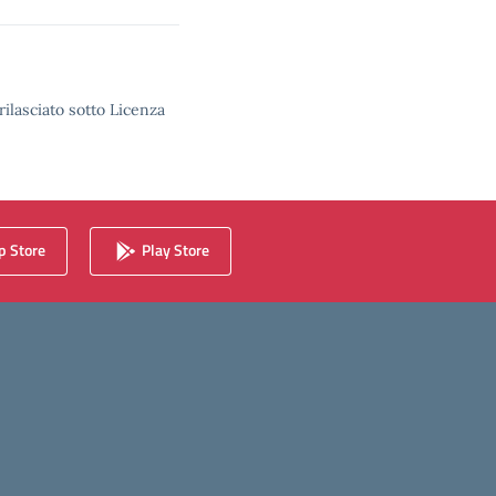
rilasciato sotto Licenza
 Store
Play Store