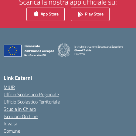
Scarica la nostra app ufficiale su:
App Store
Play Store
Istituto Istruzione Secondaria Superiore
Gioeni Trabia
Palermo
— Visita la pagina iniziale della scuola
Link Esterni
MIUR
Ufficio Scolastico Regionale
Ufficio Scolastico Territoriale
Scuola in Chiaro
Iscrizioni On Line
Invalsi
Comune