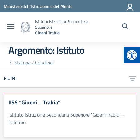
Vai ai contenuti
Vai al menu di navigazione
Vai al footer
Ministero dell'Istruzione e del Merito
Istituto Istruzione Secondaria
Superiore
Gioeni Trabia
Apr
Argomento: Istituto
Stampa / Condividi
FILTRI
IISS “Gioeni – Trabia”
Istituto Istruzione Secondaria Superiore "Gioeni Trabia" -
Palermo