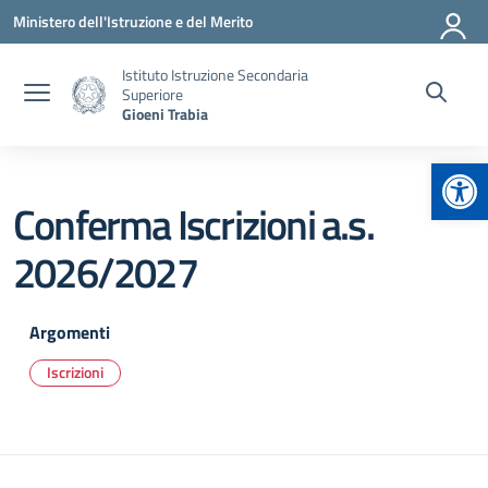
Vai ai contenuti
Vai al menu di navigazione
Vai al footer
Ministero dell'Istruzione e del Merito
Istituto Istruzione Secondaria
Superiore
Gioeni Trabia
Apr
Conferma Iscrizioni a.s.
2026/2027
Argomenti
Iscrizioni