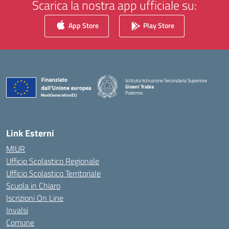
Scarica la nostra app ufficiale su:
App Store
Play Store
Istituto Istruzione Secondaria Superiore
Gioeni Trabia
Palermo
— Visita la pagina iniziale della scuola
Link Esterni
MIUR
Ufficio Scolastico Regionale
Ufficio Scolastico Territoriale
Scuola in Chiaro
Iscrizioni On Line
Invalsi
Comune