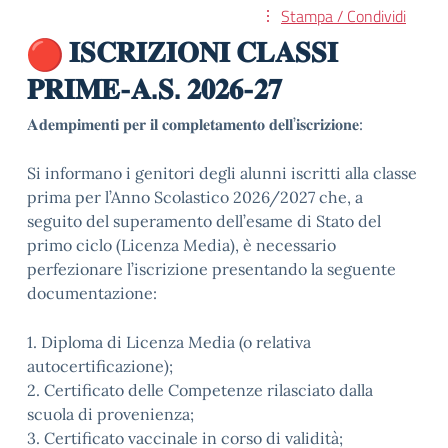
Stampa / Condividi
𝐈𝐒𝐂𝐑𝐈𝐙𝐈𝐎𝐍𝐈 𝐂𝐋𝐀𝐒𝐒𝐈
𝐏𝐑𝐈𝐌𝐄-𝐀.𝐒. 𝟐𝟎𝟐𝟔-𝟐𝟕
𝐀𝐝𝐞𝐦𝐩𝐢𝐦𝐞𝐧𝐭𝐢 𝐩𝐞𝐫 𝐢𝐥 𝐜𝐨𝐦𝐩𝐥𝐞𝐭𝐚𝐦𝐞𝐧𝐭𝐨 𝐝𝐞𝐥𝐥’𝐢𝐬𝐜𝐫𝐢𝐳𝐢𝐨𝐧𝐞:
Si informano i genitori degli alunni iscritti alla classe
prima per l’Anno Scolastico 2026/2027 che, a
seguito del superamento dell’esame di Stato del
primo ciclo (Licenza Media), è necessario
perfezionare l’iscrizione presentando la seguente
documentazione:
1. Diploma di Licenza Media (o relativa
autocertificazione);
2. Certificato delle Competenze rilasciato dalla
scuola di provenienza;
3. Certificato vaccinale in corso di validità;