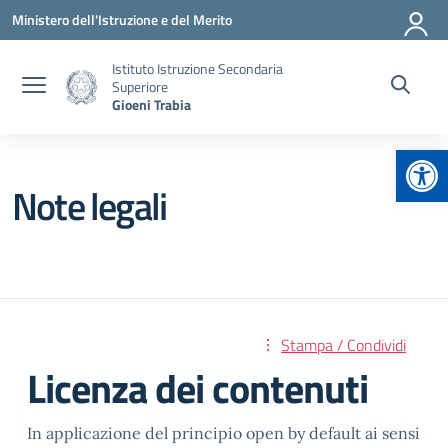
Vai ai contenuti
Vai al menu di navigazione
Vai al footer
Ministero dell'Istruzione e del Merito
Istituto Istruzione Secondaria
Superiore
Gioeni Trabia
Apr
Note legali
Stampa / Condividi
Licenza dei contenuti
In applicazione del principio open by default ai sensi