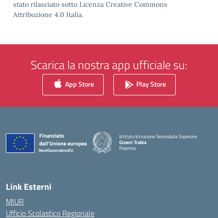
stato rilasciato sotto Licenza Creative Commons
Attribuzione 4.0 Italia.
Scarica la nostra app ufficiale su:
App Store
Play Store
Istituto Istruzione Secondaria Superiore
Gioeni Trabia
Palermo
— Visita la pagina iniziale della scuola
Link Esterni
MIUR
Ufficio Scolastico Regionale