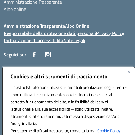
Amministrazione Trasparente
Albo online
Amministrazione Trasparente
Albo Online
Responsabile della protezione dati personali
Privacy Policy
Dichiarazione di accessibilità
Note legali
Seguici su:
Indirizzo:
Cookies e altri strumenti di tracciamento
Corso Vittorio Emanuele, 27 90133 - Palermo
Centralino:
+39091585089
Email:
pais03600r@istruzione.it
Il nostro Istituto non utilizza strumenti di profilazione degli utenti -
Posta elettronica certificata (PEC):
pais03600r@pec.istruzione.it
sono utilizzati esclusivamente cookies tecnici necessari al
Codice fiscale: 97308550827
corretto funzionamento del sito, alla fruibilità dei servizi
Codice meccanografico:
PAIS03600R
istituzionali e alla sua accessibilità – sono utilizzati, inoltre,
strumenti statistici anonimizzati messi a disposizione da Web
Analytics Italia.
Hosting & Powered by 3D Solution S.r.l.
Per saperne di più sul nostro sito, consulta la ns.
Cookie Policy.