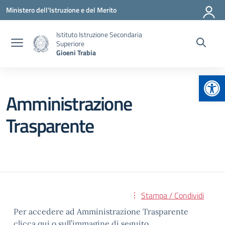
Vai ai contenuti
Vai al menu di navigazione
Vai al footer
Ministero dell'Istruzione e del Merito
Istituto Istruzione Secondaria
Superiore
Gioeni Trabia
Apr
Amministrazione
Trasparente
Stampa / Condividi
Per accedere ad Amministrazione Trasparente
clicca
qui
o sull’immagine di seguito