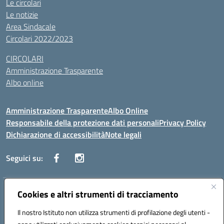
Le circolari
Le notizie
Area Sindacale
Circolari 2022/2023
CIRCOLARI
Amministrazione Trasparente
Albo online
Amministrazione Trasparente
Albo Online
Responsabile della protezione dati personali
Privacy Policy
Dichiarazione di accessibilità
Note legali
Seguici su:
Indirizzo:
Cookies e altri strumenti di tracciamento
Corso Vittorio Emanuele, 27 90133 - Palermo
Centralino:
+39091585089
Email:
pais03600r@istruzione.it
Il nostro Istituto non utilizza strumenti di profilazione degli utenti -
Posta elettronica certificata (PEC):
pais03600r@pec.istruzione.it