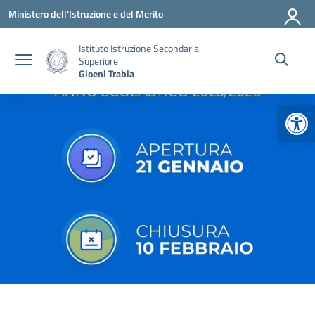
Vai ai contenuti
Vai al menu di navigazione
Vai al footer
Ministero dell'Istruzione e del Merito
Istituto Istruzione Secondaria
Superiore
Gioeni Trabia
Apr