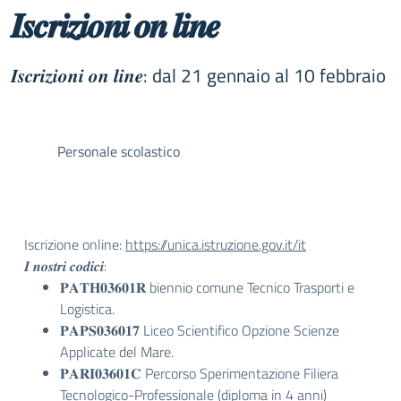
𝑰𝒔𝒄𝒓𝒊𝒛𝒊𝒐𝒏𝒊 𝒐𝒏 𝒍𝒊𝒏𝒆
𝑰𝒔𝒄𝒓𝒊𝒛𝒊𝒐𝒏𝒊 𝒐𝒏 𝒍𝒊𝒏𝒆: dal 21 gennaio al 10 febbraio
Personale scolastico
Iscrizione online:
https://unica.istruzione.gov.it/it
𝑰 𝒏𝒐𝒔𝒕𝒓𝒊 𝒄𝒐𝒅𝒊𝒄𝒊:
𝐏𝐀𝐓𝐇𝟎𝟑𝟔𝟎𝟏𝐑 biennio comune Tecnico Trasporti e
Logistica.
𝐏𝐀𝐏𝐒𝟎𝟑𝟔𝟎𝟏𝟕 Liceo Scientifico Opzione Scienze
Applicate del Mare.
𝐏𝐀𝐑𝐈𝟎𝟑𝟔𝟎𝟏𝐂 Percorso Sperimentazione Filiera
Tecnologico-Professionale (diploma in 4 anni)