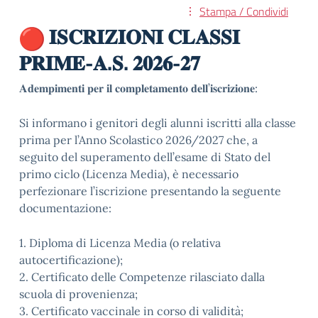
Stampa / Condividi
𝐈𝐒𝐂𝐑𝐈𝐙𝐈𝐎𝐍𝐈 𝐂𝐋𝐀𝐒𝐒𝐈
𝐏𝐑𝐈𝐌𝐄-𝐀.𝐒. 𝟐𝟎𝟐𝟔-𝟐𝟕
𝐀𝐝𝐞𝐦𝐩𝐢𝐦𝐞𝐧𝐭𝐢 𝐩𝐞𝐫 𝐢𝐥 𝐜𝐨𝐦𝐩𝐥𝐞𝐭𝐚𝐦𝐞𝐧𝐭𝐨 𝐝𝐞𝐥𝐥’𝐢𝐬𝐜𝐫𝐢𝐳𝐢𝐨𝐧𝐞:
Si informano i genitori degli alunni iscritti alla classe
prima per l’Anno Scolastico 2026/2027 che, a
seguito del superamento dell’esame di Stato del
primo ciclo (Licenza Media), è necessario
perfezionare l’iscrizione presentando la seguente
documentazione:
1. Diploma di Licenza Media (o relativa
autocertificazione);
2. Certificato delle Competenze rilasciato dalla
scuola di provenienza;
3. Certificato vaccinale in corso di validità;