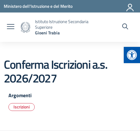
Vai ai contenuti
Vai al menu di navigazione
Vai al footer
Ministero dell'Istruzione e del Merito
Istituto Istruzione Secondaria
Superiore
Gioeni Trabia
Apr
Conferma Iscrizioni a.s.
2026/2027
Argomenti
Iscrizioni