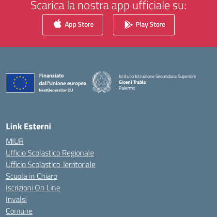
Scarica la nostra app ufficiale su:
App Store
Play Store
Istituto Istruzione Secondaria Superiore
Gioeni Trabia
Palermo
— Visita la pagina iniziale della scuola
Link Esterni
MIUR
Ufficio Scolastico Regionale
Ufficio Scolastico Territoriale
Scuola in Chiaro
Iscrizioni On Line
Invalsi
Comune