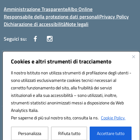
Amministrazione Trasparente
Albo Online
Responsabile della protezione dati personali
Privacy Policy
Dichiarazione di accessibilità
Note legali
Seguici su:
Indirizzo:
Cookies e altri strumenti di tracciamento
Corso Vittorio Emanuele, 27 90133 - Palermo
Centralino:
+39091585089
Email:
pais03600r@istruzione.it
Il nostro Istituto non utilizza strumenti di profilazione degli utenti -
Posta elettronica certificata (PEC):
pais03600r@pec.istruzione.it
sono utilizzati esclusivamente cookies tecnici necessari al
Codice fiscale: 97308550827
corretto funzionamento del sito, alla fruibilità dei servizi
Codice meccanografico:
PAIS03600R
istituzionali e alla sua accessibilità – sono utilizzati, inoltre,
strumenti statistici anonimizzati messi a disposizione da Web
Analytics Italia.
Hosting & Powered by 3D Solution S.r.l.
Per saperne di più sul nostro sito, consulta la ns.
Cookie Policy.
Concept & Design by Designers Italia
Personalizza
Rifiuta tutto
Accettare tutto