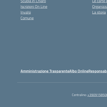
Scuola in Chiaro
Le carte 
Iscrizioni On Line
Organizz
Invalsi
La storia
Comune
Amministrazione Trasparente
Albo Online
Responsabil
Centralino:
+390915850