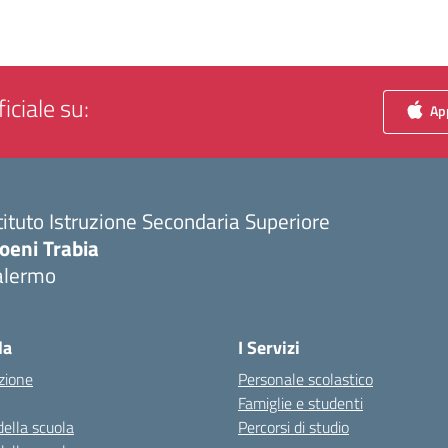
iciale su:
App
tituto Istruzione Secondaria Superiore
oeni Trabia
alermo
Visita la pagina iniziale della scuola
la
I Servizi
zione
Personale scolastico
Famiglie e studenti
della scuola
Percorsi di studio