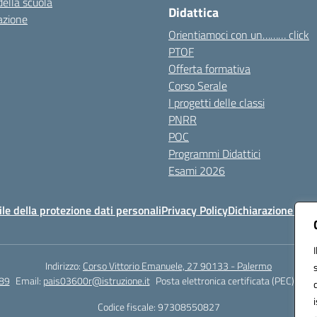
della scuola
Didattica
azione
Orientiamoci con un……… click
PTOF
Offerta formativa
Corso Serale
I progetti delle classi
PNRR
POC
Programmi Didattici
Esami 2026
e della protezione dati personali
Privacy Policy
Dichiarazione di ac
Indirizzo:
Corso Vittorio Emanuele, 27 90133 - Palermo
89
Email:
pais03600r@istruzione.it
Posta elettronica certificata (PEC):
pais
Codice fiscale: 97308550827