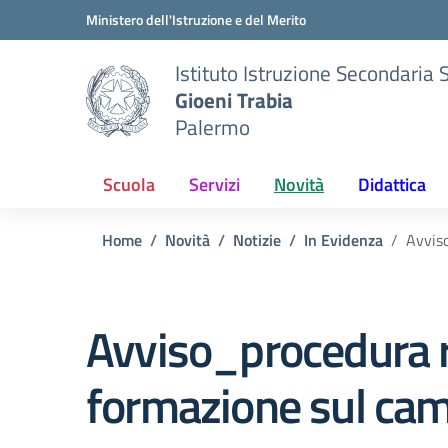
Vai ai contenuti
Vai al menu di navigazione
Vai al footer
Ministero dell'Istruzione e del Merito
Istituto Istruzione Secondaria 
Gioeni Trabia
Palermo
Scuola
Servizi
Novità
Didattica
Home
Novità
Notizie
In Evidenza
Avvis
Avviso_procedura 
formazione sul ca