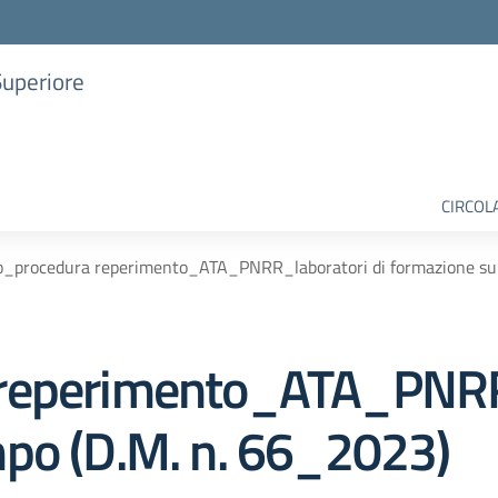
Superiore
CIRCOL
o_procedura reperimento_ATA_PNRR_laboratori di formazione sul
reperimento_ATA_PNRR_
mpo (D.M. n. 66_2023)