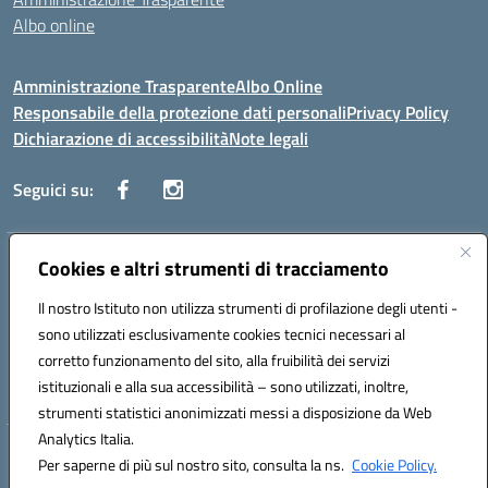
Albo online
Amministrazione Trasparente
Albo Online
Responsabile della protezione dati personali
Privacy Policy
Dichiarazione di accessibilità
Note legali
Seguici su:
Indirizzo:
Cookies e altri strumenti di tracciamento
Corso Vittorio Emanuele, 27 90133 - Palermo
Centralino:
+39091585089
Email:
pais03600r@istruzione.it
Il nostro Istituto non utilizza strumenti di profilazione degli utenti -
Posta elettronica certificata (PEC):
pais03600r@pec.istruzione.it
sono utilizzati esclusivamente cookies tecnici necessari al
Codice fiscale: 97308550827
corretto funzionamento del sito, alla fruibilità dei servizi
Codice meccanografico:
PAIS03600R
istituzionali e alla sua accessibilità – sono utilizzati, inoltre,
strumenti statistici anonimizzati messi a disposizione da Web
Analytics Italia.
Hosting & Powered by 3D Solution S.r.l.
Per saperne di più sul nostro sito, consulta la ns.
Cookie Policy.
Concept & Design by Designers Italia