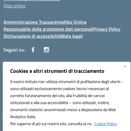
Albo online
Amministrazione Trasparente
Albo Online
Responsabile della protezione dati personali
Privacy Policy
Dichiarazione di accessibilità
Note legali
Seguici su:
Indirizzo:
Cookies e altri strumenti di tracciamento
Corso Vittorio Emanuele, 27 90133 - Palermo
Centralino:
+39091585089
Email:
pais03600r@istruzione.it
Il nostro Istituto non utilizza strumenti di profilazione degli utenti -
Posta elettronica certificata (PEC):
pais03600r@pec.istruzione.it
sono utilizzati esclusivamente cookies tecnici necessari al
Codice fiscale: 97308550827
corretto funzionamento del sito, alla fruibilità dei servizi
Codice meccanografico:
PAIS03600R
istituzionali e alla sua accessibilità – sono utilizzati, inoltre,
strumenti statistici anonimizzati messi a disposizione da Web
Analytics Italia.
Hosting & Powered by 3D Solution S.r.l.
Per saperne di più sul nostro sito, consulta la ns.
Cookie Policy.
Concept & Design by Designers Italia