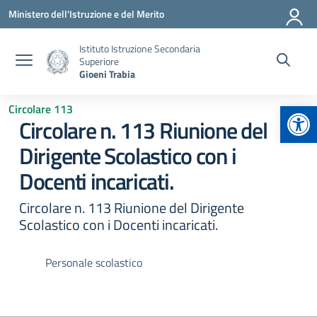
Vai ai contenuti
Vai al menu di navigazione
Vai al footer
Ministero dell'Istruzione e del Merito
Istituto Istruzione Secondaria
Superiore
Gioeni Trabia
Apr
Circolare 113
Circolare n. 113 Riunione del
Dirigente Scolastico con i
Docenti incaricati.
Circolare n. 113 Riunione del Dirigente
Scolastico con i Docenti incaricati.
Personale scolastico