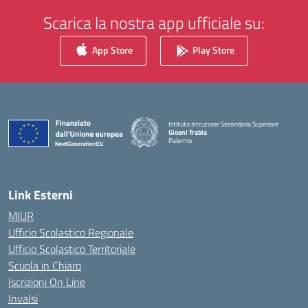
Scarica la nostra app ufficiale su:
App Store
Play Store
Istituto Istruzione Secondaria Superiore
Gioeni Trabia
Palermo
— Visita la pagina iniziale della scuola
Link Esterni
MIUR
Ufficio Scolastico Regionale
Ufficio Scolastico Territoriale
Scuola in Chiaro
Iscrizioni On Line
Invalsi