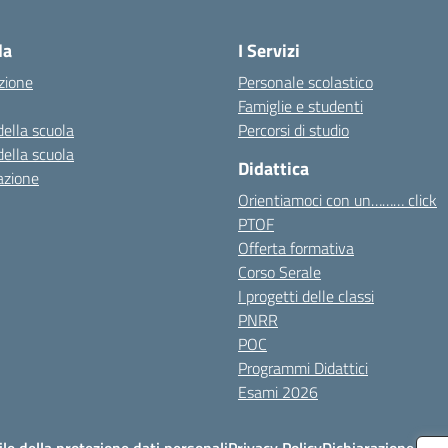
Visita la pagina iniziale della scuola
la
I Servizi
zione
Personale scolastico
Famiglie e studenti
della scuola
Percorsi di studio
della scuola
Didattica
azione
Orientiamoci con un……… click
PTOF
Offerta formativa
Corso Serale
I progetti delle classi
PNRR
POC
Programmi Didattici
Esami 2026