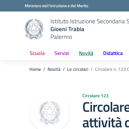
Vai ai contenuti
Vai al menu di navigazione
Vai al footer
Ministero dell'Istruzione e del Merito
Istituto Istruzione Secondaria 
Gioeni Trabia
Palermo
Scuola
Servizi
Novità
Didattica
Home
Novità
Le circolari
Circolare n. 123 
Circolare 123
Circolar
attività