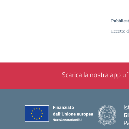
Pubblicat
Eccetto d
Scarica la nostra app uff
Is
Gi
P