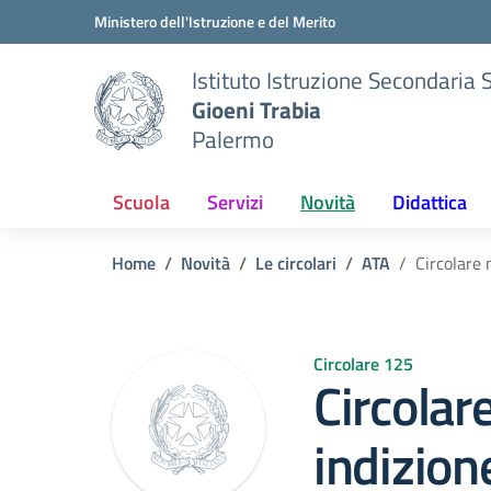
Vai ai contenuti
Vai al menu di navigazione
Vai al footer
Ministero dell'Istruzione e del Merito
Istituto Istruzione Secondaria 
Gioeni Trabia
Palermo
Scuola
Servizi
Novità
Didattica
Home
Novità
Le circolari
ATA
Circolare 
Circolare 125
Circolar
indizione