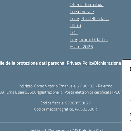
Offerta formativa
Corso Serale
I progetti delle classi
PNRR
POC
Programmi Didattici
Esami 2026
e della protezione dati personali
Privacy Policy
Dichiarazione di ac
Indirizzo:
Corso Vittorio Emanuele, 27 90133 - Palermo
89
Email:
pais03600r@istruzione.it
Posta elettronica certificata (PEC):
pais
Codice fiscale: 97308550827
Codice meccanografico:
PAIS03600R
Hosting & Powered by 3D Solution S.r.l.