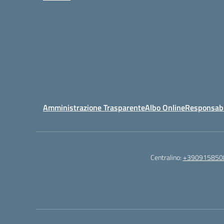
Amministrazione Trasparente
Albo Online
Responsabil
Centralino:
+390915850