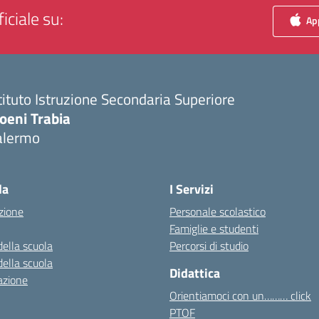
iciale su:
App
tituto Istruzione Secondaria Superiore
oeni Trabia
alermo
Visita la pagina iniziale della scuola
la
I Servizi
zione
Personale scolastico
Famiglie e studenti
della scuola
Percorsi di studio
della scuola
Didattica
azione
Orientiamoci con un……… click
PTOF