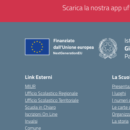
Scarica la nostra app uff
Is
Gi
P
— 
Link Esterni
La Scuo
MIUR
Presenta
Ufficio Scolastico Regionale
I luoghi
Ufficio Scolastico Territoriale
I numeri 
Scuola in Chiaro
Le carte 
Iscrizioni On Line
Organizz
Invalsi
La storia
Comune