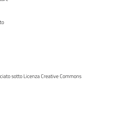
to
lasciato sotto Licenza Creative Commons
 Store
Play Store