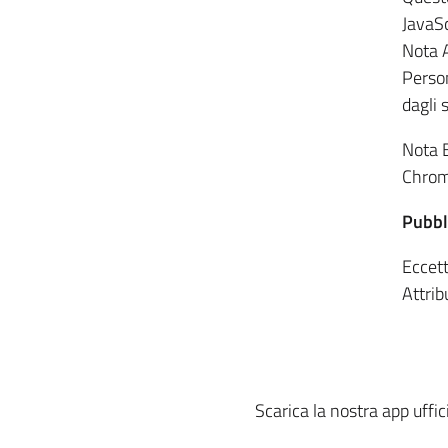
JavaSc
Nota A
Person
dagli 
Nota B
Chrom
Pubbl
Eccett
Attrib
Scarica la nostra app uffic