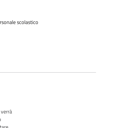
rsonale scolastico
 verrà
o
tare