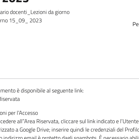
rario docenti_Lezioni da giorno
orno 15_09_ 2023
Pe
umento è disponibile al seguente link:
Riservata
ioni per l’Accesso
cedere all”Area Riservata, cliccare sul link indicato e l’Utente
rizzato a Google Drive; inserire quindi le credenziali del Profil
 indirizzo email è protetto dagli spambots. È necessario abili