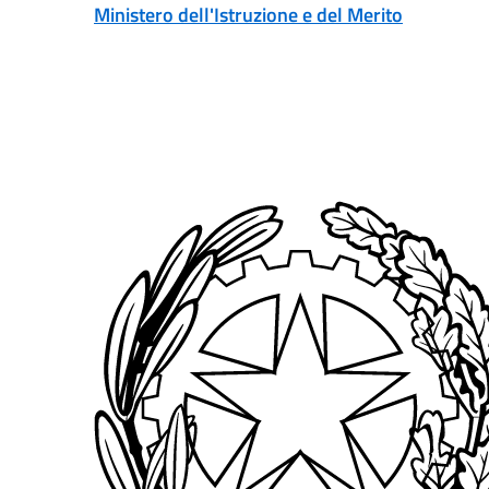
Vai ai contenuti
Vai al menu di navigazione
Vai al footer
Ministero dell'Istruzione e del Merito