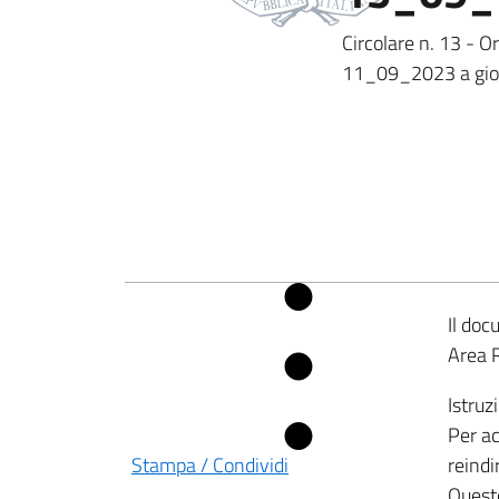
Circolare n. 13 - O
11_09_2023 a gi
Il doc
Area 
Istruz
Per ac
Stampa / Condividi
reindi
Questo