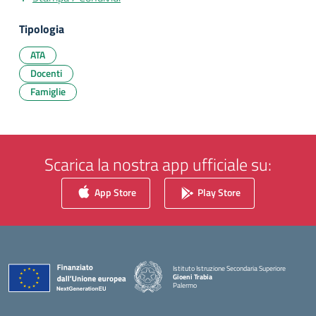
Tipologia
ATA
Docenti
Famiglie
Scarica la nostra app ufficiale su:
App Store
Play Store
Istituto Istruzione Secondaria Superiore
Gioeni Trabia
Palermo
— Visita la pagina iniziale della scuola