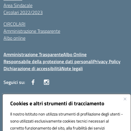
Area Sindacale
Circolari 2022/2023
CIRCOLARI
Amministrazione Trasparente
Albo online
Amministrazione Trasparente
Albo Online
Responsabile della protezione dati personali
Privacy Policy
Dichiarazione di accessibilità
Note legali
Seguici su:
Indirizzo:
Cookies e altri strumenti di tracciamento
Corso Vittorio Emanuele, 27 90133 - Palermo
Centralino:
+39091585089
Email:
pais03600r@istruzione.it
Il nostro Istituto non utilizza strumenti di profilazione degli utenti -
Posta elettronica certificata (PEC):
pais03600r@pec.istruzione.it
sono utilizzati esclusivamente cookies tecnici necessari al
Codice fiscale: 97308550827
corretto funzionamento del sito, alla fruibilità dei servizi