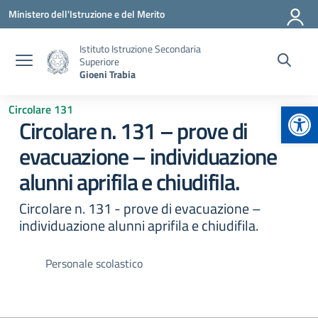
Vai ai contenuti
Vai al menu di navigazione
Vai al footer
Ministero dell'Istruzione e del Merito
Istituto Istruzione Secondaria
Superiore
Gioeni Trabia
Apr
Circolare 131
Circolare n. 131 – prove di
evacuazione – individuazione
alunni aprifila e chiudifila.
Circolare n. 131 - prove di evacuazione –
individuazione alunni aprifila e chiudifila.
Personale scolastico