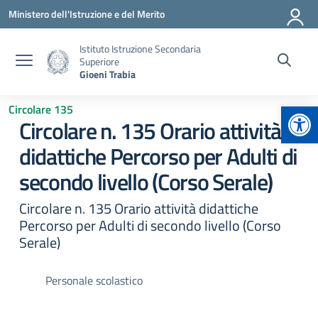
Vai ai contenuti
Vai al menu di navigazione
Vai al footer
Ministero dell'Istruzione e del Merito
Istituto Istruzione Secondaria
Superiore
Gioeni Trabia
Apr
Circolare 135
Circolare n. 135 Orario attività
didattiche Percorso per Adulti di
secondo livello (Corso Serale)
Circolare n. 135 Orario attività didattiche
Percorso per Adulti di secondo livello (Corso
Serale)
Personale scolastico