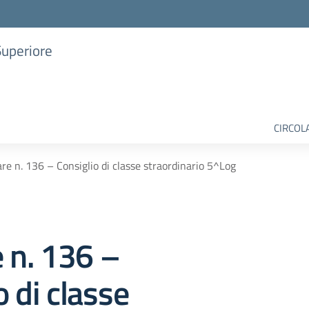
Superiore
CIRCOL
are n. 136 – Consiglio di classe straordinario 5^Log
e n. 136 –
o di classe