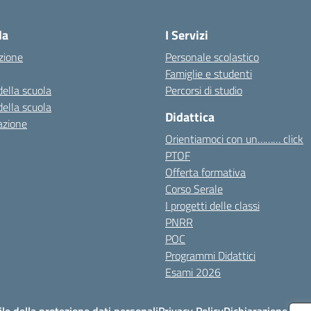
Visita la pagina iniziale della scuola
la
I Servizi
zione
Personale scolastico
Famiglie e studenti
della scuola
Percorsi di studio
della scuola
Didattica
azione
Orientiamoci con un……… click
PTOF
Offerta formativa
Corso Serale
I progetti delle classi
PNRR
POC
Programmi Didattici
Esami 2026