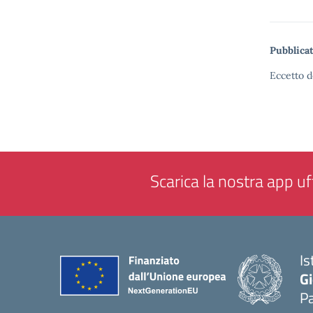
Pubblicat
Eccetto d
Scarica la nostra app uff
Is
Gi
P