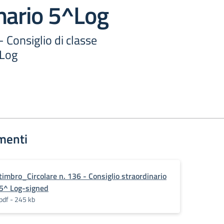
nario 5^Log
- Consiglio di classe
^Log
menti
timbro_Circolare n. 136 - Consiglio straordinario
5^ Log-signed
pdf - 245 kb