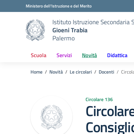
Vai ai contenuti
Vai al menu di navigazione
Vai al footer
Ministero dell'Istruzione e del Merito
Istituto Istruzione Secondaria 
Gioeni Trabia
Palermo
Scuola
Servizi
Novità
Didattica
Home
Novità
Le circolari
Docenti
Circol
Circolare 136
Circolar
Consigli