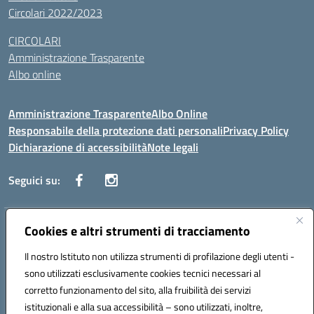
Circolari 2022/2023
CIRCOLARI
Amministrazione Trasparente
Albo online
Amministrazione Trasparente
Albo Online
Responsabile della protezione dati personali
Privacy Policy
Dichiarazione di accessibilità
Note legali
Seguici su:
Indirizzo:
Cookies e altri strumenti di tracciamento
Corso Vittorio Emanuele, 27 90133 - Palermo
Centralino:
+39091585089
Email:
pais03600r@istruzione.it
Il nostro Istituto non utilizza strumenti di profilazione degli utenti -
Posta elettronica certificata (PEC):
pais03600r@pec.istruzione.it
sono utilizzati esclusivamente cookies tecnici necessari al
Codice fiscale: 97308550827
corretto funzionamento del sito, alla fruibilità dei servizi
Codice meccanografico:
PAIS03600R
istituzionali e alla sua accessibilità – sono utilizzati, inoltre,