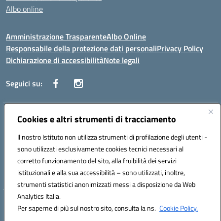
Albo online
Amministrazione Trasparente
Albo Online
Responsabile della protezione dati personali
Privacy Policy
Dichiarazione di accessibilità
Note legali
Seguici su:
Indirizzo:
Cookies e altri strumenti di tracciamento
Corso Vittorio Emanuele, 27 90133 - Palermo
Centralino:
+39091585089
Email:
pais03600r@istruzione.it
Il nostro Istituto non utilizza strumenti di profilazione degli utenti -
Posta elettronica certificata (PEC):
pais03600r@pec.istruzione.it
sono utilizzati esclusivamente cookies tecnici necessari al
Codice fiscale: 97308550827
corretto funzionamento del sito, alla fruibilità dei servizi
Codice meccanografico:
PAIS03600R
istituzionali e alla sua accessibilità – sono utilizzati, inoltre,
strumenti statistici anonimizzati messi a disposizione da Web
Analytics Italia.
Hosting & Powered by 3D Solution S.r.l.
Per saperne di più sul nostro sito, consulta la ns.
Cookie Policy.
Concept & Design by Designers Italia