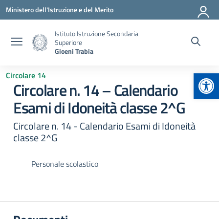
Vai ai contenuti
Vai al menu di navigazione
Vai al footer
Ministero dell'Istruzione e del Merito
Istituto Istruzione Secondaria
Superiore
Gioeni Trabia
Apr
Circolare 14
Circolare n. 14 – Calendario
Esami di Idoneità classe 2^G
Circolare n. 14 - Calendario Esami di Idoneità
classe 2^G
Personale scolastico