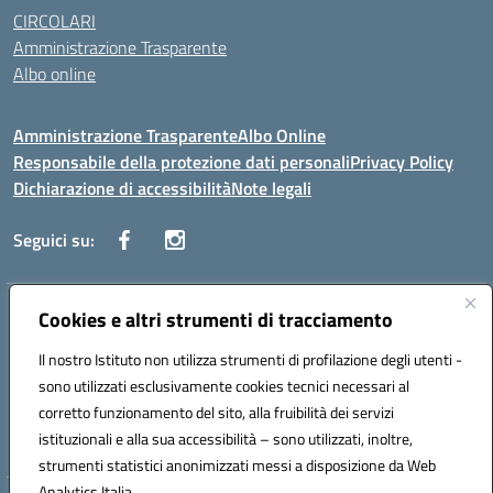
CIRCOLARI
Amministrazione Trasparente
Albo online
Amministrazione Trasparente
Albo Online
Responsabile della protezione dati personali
Privacy Policy
Dichiarazione di accessibilità
Note legali
Seguici su:
Indirizzo:
Cookies e altri strumenti di tracciamento
Corso Vittorio Emanuele, 27 90133 - Palermo
Centralino:
+39091585089
Email:
pais03600r@istruzione.it
Il nostro Istituto non utilizza strumenti di profilazione degli utenti -
Posta elettronica certificata (PEC):
pais03600r@pec.istruzione.it
sono utilizzati esclusivamente cookies tecnici necessari al
Codice fiscale: 97308550827
corretto funzionamento del sito, alla fruibilità dei servizi
Codice meccanografico:
PAIS03600R
istituzionali e alla sua accessibilità – sono utilizzati, inoltre,
strumenti statistici anonimizzati messi a disposizione da Web
Analytics Italia.