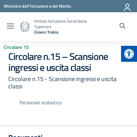
Vai ai contenuti
Vai al menu di navigazione
Vai al footer
Ministero dell'Istruzione e del Merito
Istituto Istruzione Secondaria
Superiore
Gioeni Trabia
Apr
Circolare 15
Circolare n.15 – Scansione
ingressi e uscita classi
Circolare n.15 - Scansione ingressi e uscita
classi
Personale scolastico