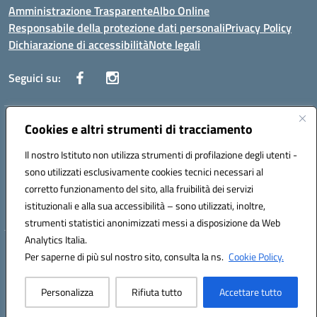
Amministrazione Trasparente
Albo Online
Responsabile della protezione dati personali
Privacy Policy
Dichiarazione di accessibilità
Note legali
Seguici su:
Indirizzo:
Cookies e altri strumenti di tracciamento
Corso Vittorio Emanuele, 27 90133 - Palermo
Centralino:
+39091585089
Email:
pais03600r@istruzione.it
Il nostro Istituto non utilizza strumenti di profilazione degli utenti -
Posta elettronica certificata (PEC):
pais03600r@pec.istruzione.it
sono utilizzati esclusivamente cookies tecnici necessari al
Codice fiscale: 97308550827
corretto funzionamento del sito, alla fruibilità dei servizi
Codice meccanografico:
PAIS03600R
istituzionali e alla sua accessibilità – sono utilizzati, inoltre,
strumenti statistici anonimizzati messi a disposizione da Web
Analytics Italia.
Hosting & Powered by 3D Solution S.r.l.
Per saperne di più sul nostro sito, consulta la ns.
Cookie Policy.
Concept & Design by Designers Italia
Personalizza
Rifiuta tutto
Accettare tutto