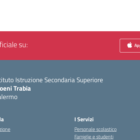
iciale su:
App
tituto Istruzione Secondaria Superiore
oeni Trabia
alermo
Visita la pagina iniziale della scuola
la
I Servizi
zione
Personale scolastico
Famiglie e studenti