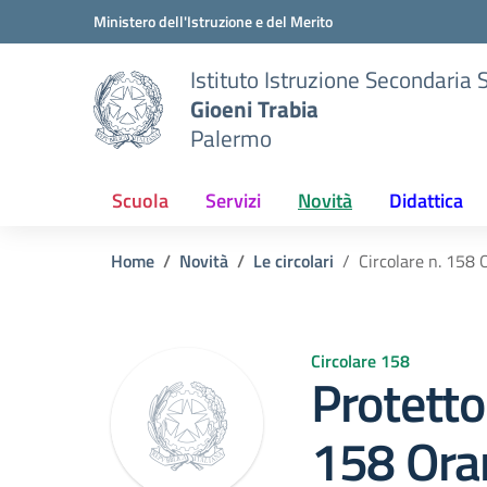
Vai ai contenuti
Vai al menu di navigazione
Vai al footer
Ministero dell'Istruzione e del Merito
Istituto Istruzione Secondaria 
Gioeni Trabia
Palermo
Scuola
Servizi
Novità
Didattica
Home
Novità
Le circolari
Circolare n. 158 
Circolare 158
Protetto:
158 Orar