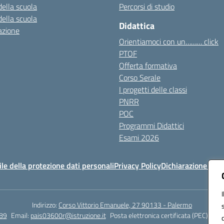
della scuola
Percorsi di studio
della scuola
Didattica
azione
Orientiamoci con un……… click
PTOF
Offerta formativa
Corso Serale
I progetti delle classi
PNRR
POC
Programmi Didattici
Esami 2026
e della protezione dati personali
Privacy Policy
Dichiarazione di ac
Indirizzo:
Corso Vittorio Emanuele, 27 90133 - Palermo
89
Email:
pais03600r@istruzione.it
Posta elettronica certificata (PEC):
pais