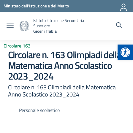
Vai ai contenuti
Vai al menu di navigazione
Vai al footer
Ministero dell'Istruzione e del Merito
Istituto Istruzione Secondaria
Superiore
Gioeni Trabia
Apr
Circolare 163
Circolare n. 163 Olimpiadi della
Matematica Anno Scolastico
2023_2024
Circolare n. 163 Olimpiadi della Matematica
Anno Scolastico 2023_2024
Personale scolastico