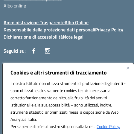
Albo online
Amministrazione Trasparente
Albo Online
Responsabile della protezione dati personali
Privacy Policy
Dichiarazione di accessibilità
Note legali
Seguici su:
Indirizzo:
Cookies e altri strumenti di tracciamento
Corso Vittorio Emanuele, 27 90133 - Palermo
Centralino:
+39091585089
Email:
pais03600r@istruzione.it
Il nostro Istituto non utilizza strumenti di profilazione degli utenti -
Posta elettronica certificata (PEC):
pais03600r@pec.istruzione.it
sono utilizzati esclusivamente cookies tecnici necessari al
Codice fiscale: 97308550827
corretto funzionamento del sito, alla fruibilità dei servizi
Codice meccanografico:
PAIS03600R
istituzionali e alla sua accessibilità – sono utilizzati, inoltre,
strumenti statistici anonimizzati messi a disposizione da Web
Analytics Italia.
Hosting & Powered by 3D Solution S.r.l.
Per saperne di più sul nostro sito, consulta la ns.
Cookie Policy.
Concept & Design by Designers Italia