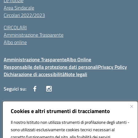
Le notizie
Area Sindacale
Circolari 2022/2023
CIRCOLARI
Amministrazione Trasparente
Albo online
Amministrazione Trasparente
Albo Online
Responsabile della protezione dati personali
Privacy Policy
Dichiarazione di accessibilità
Note legali
Seguici su:
Indirizzo:
Cookies e altri strumenti di tracciamento
Corso Vittorio Emanuele, 27 90133 - Palermo
Centralino:
+39091585089
Email:
pais03600r@istruzione.it
Il nostro Istituto non utilizza strumenti di profilazione degli utenti -
Posta elettronica certificata (PEC):
pais03600r@pec.istruzione.it
sono utilizzati esclusivamente cookies tecnici necessari al
Codice fiscale: 97308550827
corretto funzionamento del sito, alla fruibilità dei servizi