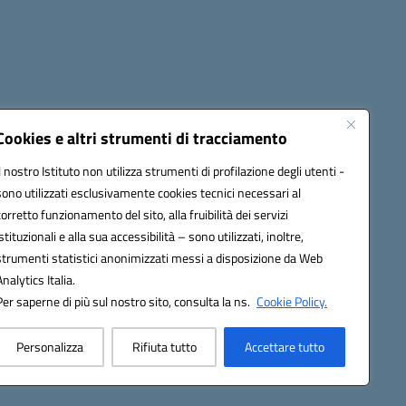
cessibilità
Note legali
Seguici su:
Cookies e altri strumenti di tracciamento
Il nostro Istituto non utilizza strumenti di profilazione degli utenti -
sono utilizzati esclusivamente cookies tecnici necessari al
03600r@pec.istruzione.it
corretto funzionamento del sito, alla fruibilità dei servizi
istituzionali e alla sua accessibilità – sono utilizzati, inoltre,
strumenti statistici anonimizzati messi a disposizione da Web
Analytics Italia.
Per saperne di più sul nostro sito, consulta la ns.
Cookie Policy.
Personalizza
Rifiuta tutto
Accettare tutto