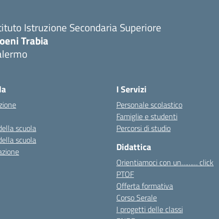
tituto Istruzione Secondaria Superiore
oeni Trabia
alermo
Visita la pagina iniziale della scuola
la
I Servizi
zione
Personale scolastico
Famiglie e studenti
della scuola
Percorsi di studio
della scuola
Didattica
azione
Orientiamoci con un……… click
PTOF
Offerta formativa
Corso Serale
I progetti delle classi