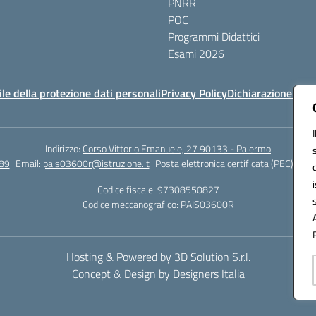
PNRR
POC
Programmi Didattici
Esami 2026
e della protezione dati personali
Privacy Policy
Dichiarazione di ac
Indirizzo:
Corso Vittorio Emanuele, 27 90133 - Palermo
89
Email:
pais03600r@istruzione.it
Posta elettronica certificata (PEC):
pais
Codice fiscale: 97308550827
Codice meccanografico:
PAIS03600R
Hosting & Powered by 3D Solution S.r.l.
Concept & Design by Designers Italia