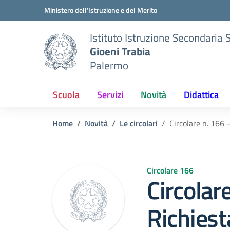
Vai ai contenuti
Vai al menu di navigazione
Vai al footer
Ministero dell'Istruzione e del Merito
Istituto Istruzione Secondaria 
Gioeni Trabia
Palermo
Scuola
Servizi
Novità
Didattica
Home
Novità
Le circolari
Circolare n. 166 
Circolare 166
Circolar
Richies