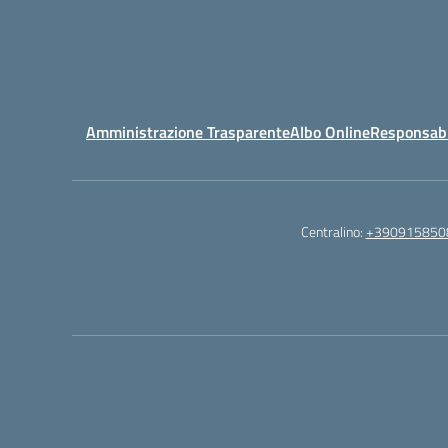
Amministrazione Trasparente
Albo Online
Responsabil
Centralino:
+390915850