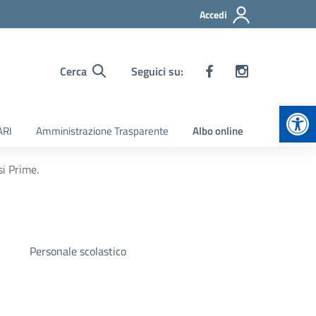
Accedi
Cerca
Seguici su:
Apr
ARI
Amministrazione Trasparente
Albo online
si Prime.
Personale scolastico