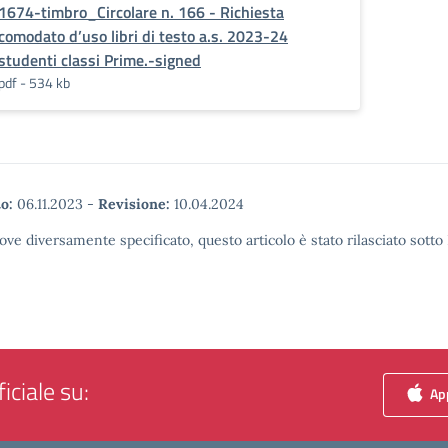
1674-timbro_Circolare n. 166 - Richiesta
comodato d’uso libri di testo a.s. 2023-24
studenti classi Prime.-signed
pdf - 534 kb
o:
06.11.2023
-
Revisione:
10.04.2024
ove diversamente specificato, questo articolo è stato rilasciato sott
iciale su:
App