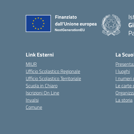
Is
Gi
P
— 
Link Esterni
La Scuo
MIUR
Presenta
Ufficio Scolastico Regionale
I luoghi
Ufficio Scolastico Territoriale
I numeri 
Scuola in Chiaro
Le carte 
Iscrizioni On Line
Organizz
Invalsi
La storia
Comune