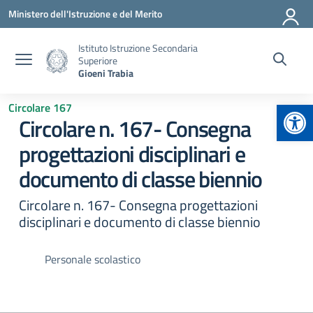
Vai ai contenuti
Vai al menu di navigazione
Vai al footer
Ministero dell'Istruzione e del Merito
Istituto Istruzione Secondaria
Superiore
Gioeni Trabia
Apr
Circolare 167
Circolare n. 167- Consegna
progettazioni disciplinari e
documento di classe biennio
Circolare n. 167- Consegna progettazioni
disciplinari e documento di classe biennio
Personale scolastico