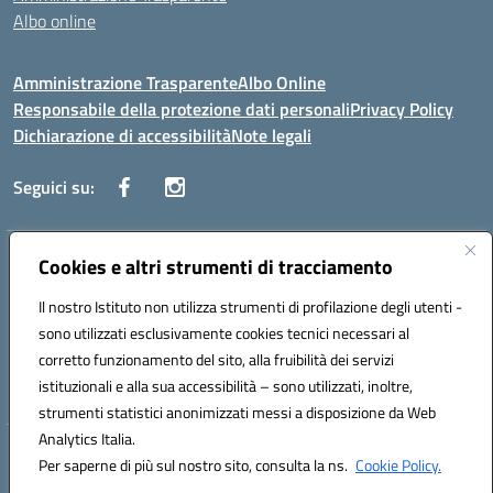
Albo online
Amministrazione Trasparente
Albo Online
Responsabile della protezione dati personali
Privacy Policy
Dichiarazione di accessibilità
Note legali
Seguici su:
Indirizzo:
Cookies e altri strumenti di tracciamento
Corso Vittorio Emanuele, 27 90133 - Palermo
Centralino:
+39091585089
Email:
pais03600r@istruzione.it
Il nostro Istituto non utilizza strumenti di profilazione degli utenti -
Posta elettronica certificata (PEC):
pais03600r@pec.istruzione.it
sono utilizzati esclusivamente cookies tecnici necessari al
Codice fiscale: 97308550827
corretto funzionamento del sito, alla fruibilità dei servizi
Codice meccanografico:
PAIS03600R
istituzionali e alla sua accessibilità – sono utilizzati, inoltre,
strumenti statistici anonimizzati messi a disposizione da Web
Analytics Italia.
Hosting & Powered by 3D Solution S.r.l.
Per saperne di più sul nostro sito, consulta la ns.
Cookie Policy.
Concept & Design by Designers Italia