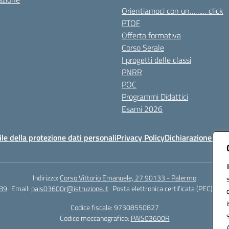
Orientiamoci con un……… click
PTOF
Offerta formativa
Corso Serale
I progetti delle classi
PNRR
POC
Programmi Didattici
Esami 2026
e della protezione dati personali
Privacy Policy
Dichiarazione di ac
Indirizzo:
Corso Vittorio Emanuele, 27 90133 - Palermo
89
Email:
pais03600r@istruzione.it
Posta elettronica certificata (PEC):
pais
Codice fiscale: 97308550827
Codice meccanografico:
PAIS03600R