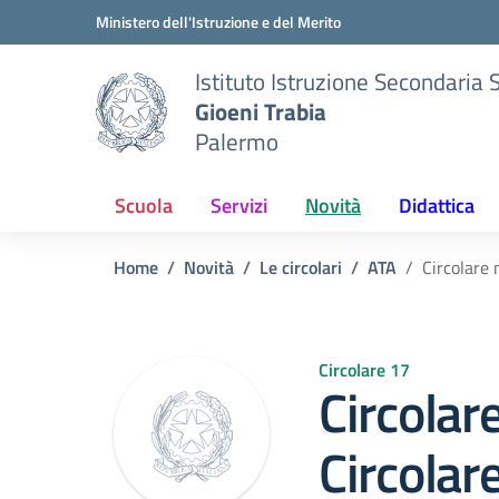
Vai ai contenuti
Vai al menu di navigazione
Vai al footer
Ministero dell'Istruzione e del Merito
Istituto Istruzione Secondaria 
Gioeni Trabia
Palermo
Scuola
Servizi
Novità
Didattica
Home
Novità
Le circolari
ATA
Circolare 
Circolare 17
Circolar
Circolar