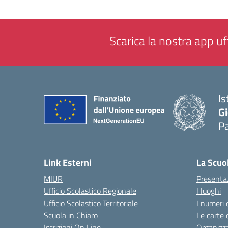
Scarica la nostra app uff
Is
Gi
P
— 
Link Esterni
La Scuo
MIUR
Presenta
Ufficio Scolastico Regionale
I luoghi
Ufficio Scolastico Territoriale
I numeri 
Scuola in Chiaro
Le carte 
Iscrizioni On Line
Organizz