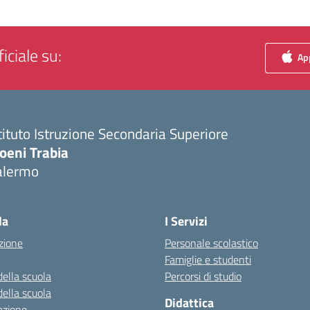
iciale su:
App
tituto Istruzione Secondaria Superiore
oeni Trabia
alermo
Visita la pagina iniziale della scuola
la
I Servizi
zione
Personale scolastico
Famiglie e studenti
della scuola
Percorsi di studio
della scuola
Didattica
azione