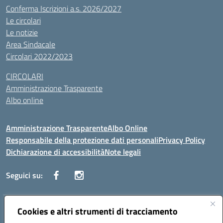
Conferma Iscrizioni a.s. 2026/2027
Le circolari
Le notizie
Area Sindacale
Circolari 2022/2023
CIRCOLARI
Amministrazione Trasparente
Albo online
Amministrazione Trasparente
Albo Online
Responsabile della protezione dati personali
Privacy Policy
Dichiarazione di accessibilità
Note legali
Seguici su:
Indirizzo:
Cookies e altri strumenti di tracciamento
Corso Vittorio Emanuele, 27 90133 - Palermo
Centralino:
+39091585089
Email:
pais03600r@istruzione.it