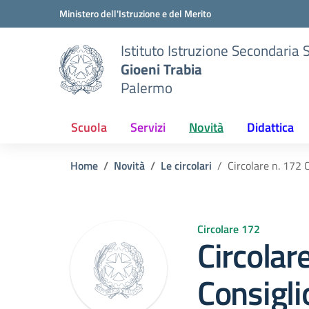
Vai ai contenuti
Vai al menu di navigazione
Vai al footer
Ministero dell'Istruzione e del Merito
Istituto Istruzione Secondaria 
Gioeni Trabia
Palermo
Scuola
Servizi
Novità
Didattica
Home
Novità
Le circolari
Circolare n. 172 
Circolare 172
Circolar
Consigli