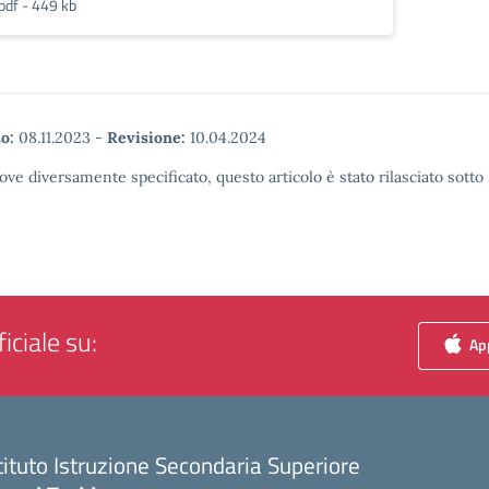
pdf - 449 kb
o:
08.11.2023
-
Revisione:
10.04.2024
ove diversamente specificato, questo articolo è stato rilasciato sott
iciale su:
App
tituto Istruzione Secondaria Superiore