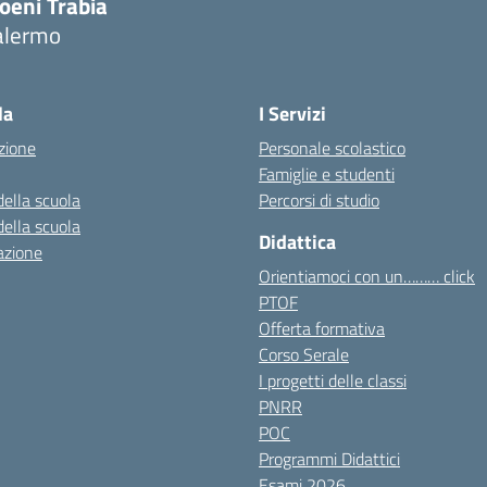
oeni Trabia
alermo
Visita la pagina iniziale della scuola
la
I Servizi
zione
Personale scolastico
Famiglie e studenti
della scuola
Percorsi di studio
della scuola
Didattica
azione
Orientiamoci con un……… click
PTOF
Offerta formativa
Corso Serale
I progetti delle classi
PNRR
POC
Programmi Didattici
Esami 2026