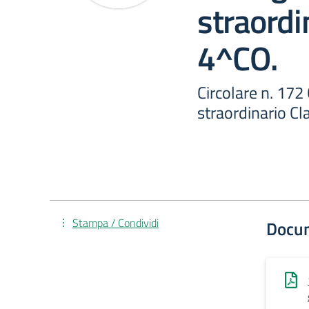
straordi
4^CO.
Circolare n. 172 
straordinario C
Stampa / Condividi
Docu