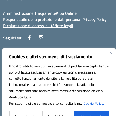
Amministrazione Trasparente
Albo Online
Responsabile della protezione dati personali
Privacy Policy
Dichiarazione di accessibilità
Note legali
Seguici su:
Indirizzo:
Cookies e altri strumenti di tracciamento
Corso Vittorio Emanuele, 27 90133 - Palermo
Centralino:
+39091585089
Email:
pais03600r@istruzione.it
Il nostro Istituto non utilizza strumenti di profilazione degli utenti -
Posta elettronica certificata (PEC):
pais03600r@pec.istruzione.it
sono utilizzati esclusivamente cookies tecnici necessari al
Codice fiscale: 97308550827
corretto funzionamento del sito, alla fruibilità dei servizi
Codice meccanografico:
PAIS03600R
istituzionali e alla sua accessibilità – sono utilizzati, inoltre,
strumenti statistici anonimizzati messi a disposizione da Web
Analytics Italia.
Hosting & Powered by 3D Solution S.r.l.
Per saperne di più sul nostro sito, consulta la ns.
Cookie Policy.
Concept & Design by Designers Italia