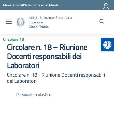
Vai ai contenuti
Vai al menu di navigazione
Vai al footer
Ministero dell'Istruzione e del Merito
Istituto Istruzione Secondaria
Superiore
Gioeni Trabia
Apr
Circolare 18
Circolare n. 18 – Riunione
Docenti responsabili dei
Laboratori
Circolare n. 18 - Riunione Docenti responsabili
dei Laboratori
Personale scolastico