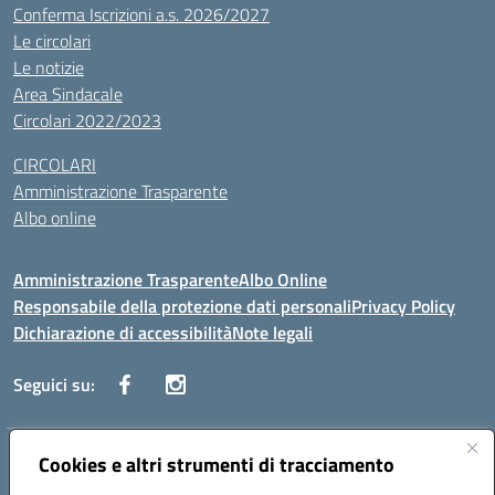
Conferma Iscrizioni a.s. 2026/2027
Le circolari
Le notizie
Area Sindacale
Circolari 2022/2023
CIRCOLARI
Amministrazione Trasparente
Albo online
Amministrazione Trasparente
Albo Online
Responsabile della protezione dati personali
Privacy Policy
Dichiarazione di accessibilità
Note legali
Seguici su:
Indirizzo:
Cookies e altri strumenti di tracciamento
Corso Vittorio Emanuele, 27 90133 - Palermo
Centralino:
+39091585089
Email:
pais03600r@istruzione.it