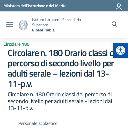
Vai ai contenuti
Vai al menu di navigazione
Vai al footer
Ministero dell'Istruzione e del Merito
Istituto Istruzione Secondaria
Superiore
Gioeni Trabia
Apr
Circolare 180
Circolare n. 180 Orario classi del
percorso di secondo livello per
adulti serale – lezioni dal 13-
11-p.v.
Circolare n. 180 Orario classi del percorso di
secondo livello per adulti serale - lezioni dal
13-11-p.v.
Personale scolastico