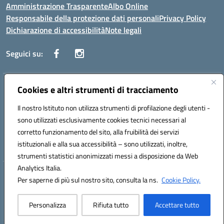
Amministrazione Trasparente
Albo Online
Responsabile della protezione dati personali
Privacy Policy
Dichiarazione di accessibilità
Note legali
Seguici su:
Indirizzo:
Cookies e altri strumenti di tracciamento
Corso Vittorio Emanuele, 27 90133 - Palermo
Centralino:
+39091585089
Email:
pais03600r@istruzione.it
Il nostro Istituto non utilizza strumenti di profilazione degli utenti -
Posta elettronica certificata (PEC):
pais03600r@pec.istruzione.it
sono utilizzati esclusivamente cookies tecnici necessari al
Codice fiscale: 97308550827
corretto funzionamento del sito, alla fruibilità dei servizi
Codice meccanografico:
PAIS03600R
istituzionali e alla sua accessibilità – sono utilizzati, inoltre,
strumenti statistici anonimizzati messi a disposizione da Web
Analytics Italia.
Hosting & Powered by 3D Solution S.r.l.
Per saperne di più sul nostro sito, consulta la ns.
Cookie Policy.
Concept & Design by Designers Italia
Personalizza
Rifiuta tutto
Accettare tutto