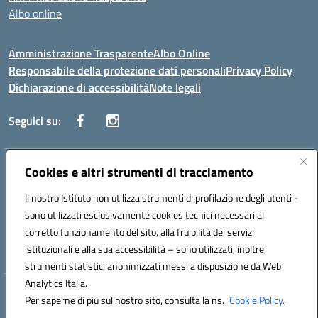
Albo online
Amministrazione Trasparente
Albo Online
Responsabile della protezione dati personali
Privacy Policy
Dichiarazione di accessibilità
Note legali
Seguici su:
Indirizzo:
Cookies e altri strumenti di tracciamento
Corso Vittorio Emanuele, 27 90133 - Palermo
Centralino:
+39091585089
Email:
pais03600r@istruzione.it
Il nostro Istituto non utilizza strumenti di profilazione degli utenti -
Posta elettronica certificata (PEC):
pais03600r@pec.istruzione.it
sono utilizzati esclusivamente cookies tecnici necessari al
Codice fiscale: 97308550827
corretto funzionamento del sito, alla fruibilità dei servizi
Codice meccanografico:
PAIS03600R
istituzionali e alla sua accessibilità – sono utilizzati, inoltre,
strumenti statistici anonimizzati messi a disposizione da Web
Analytics Italia.
Hosting & Powered by 3D Solution S.r.l.
Per saperne di più sul nostro sito, consulta la ns.
Cookie Policy.
Concept & Design by Designers Italia