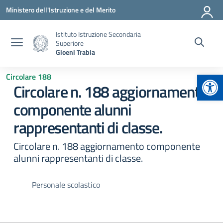
Vai ai contenuti
Vai al menu di navigazione
Vai al footer
Ministero dell'Istruzione e del Merito
Istituto Istruzione Secondaria
Superiore
Gioeni Trabia
Apr
Circolare 188
Circolare n. 188 aggiornamento
componente alunni
rappresentanti di classe.
Circolare n. 188 aggiornamento componente
alunni rappresentanti di classe.
Personale scolastico