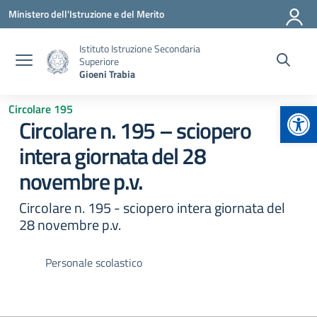
Vai ai contenuti
Vai al menu di navigazione
Vai al footer
Ministero dell'Istruzione e del Merito
Istituto Istruzione Secondaria
Superiore
Gioeni Trabia
Apr
Circolare 195
Circolare n. 195 – sciopero
intera giornata del 28
novembre p.v.
Circolare n. 195 - sciopero intera giornata del
28 novembre p.v.
Personale scolastico