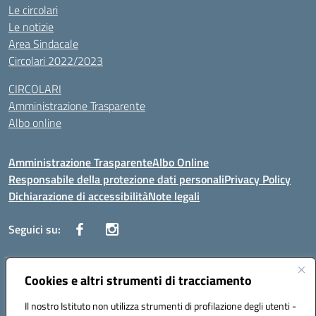
Le circolari
Le notizie
Area Sindacale
Circolari 2022/2023
CIRCOLARI
Amministrazione Trasparente
Albo online
Amministrazione Trasparente
Albo Online
Responsabile della protezione dati personali
Privacy Policy
Dichiarazione di accessibilità
Note legali
Seguici su:
Indirizzo:
Cookies e altri strumenti di tracciamento
Corso Vittorio Emanuele, 27 90133 - Palermo
Centralino:
+39091585089
Email:
pais03600r@istruzione.it
Il nostro Istituto non utilizza strumenti di profilazione degli utenti -
Posta elettronica certificata (PEC):
pais03600r@pec.istruzione.it