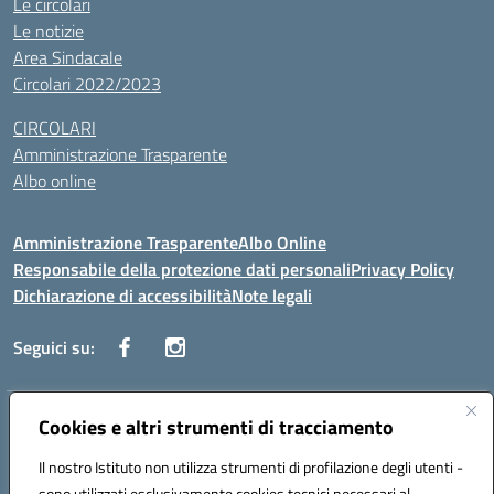
Le circolari
Le notizie
Area Sindacale
Circolari 2022/2023
CIRCOLARI
Amministrazione Trasparente
Albo online
Amministrazione Trasparente
Albo Online
Responsabile della protezione dati personali
Privacy Policy
Dichiarazione di accessibilità
Note legali
Seguici su:
Indirizzo:
Cookies e altri strumenti di tracciamento
Corso Vittorio Emanuele, 27 90133 - Palermo
Centralino:
+39091585089
Email:
pais03600r@istruzione.it
Il nostro Istituto non utilizza strumenti di profilazione degli utenti -
Posta elettronica certificata (PEC):
pais03600r@pec.istruzione.it
sono utilizzati esclusivamente cookies tecnici necessari al