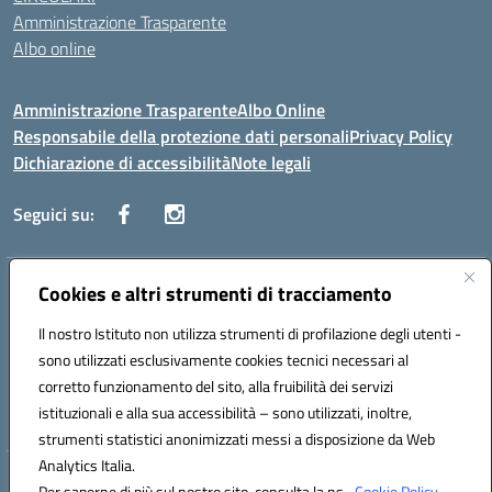
Amministrazione Trasparente
Albo online
Amministrazione Trasparente
Albo Online
Responsabile della protezione dati personali
Privacy Policy
Dichiarazione di accessibilità
Note legali
Seguici su:
Indirizzo:
Cookies e altri strumenti di tracciamento
Corso Vittorio Emanuele, 27 90133 - Palermo
Centralino:
+39091585089
Email:
pais03600r@istruzione.it
Il nostro Istituto non utilizza strumenti di profilazione degli utenti -
Posta elettronica certificata (PEC):
pais03600r@pec.istruzione.it
sono utilizzati esclusivamente cookies tecnici necessari al
Codice fiscale: 97308550827
corretto funzionamento del sito, alla fruibilità dei servizi
Codice meccanografico:
PAIS03600R
istituzionali e alla sua accessibilità – sono utilizzati, inoltre,
strumenti statistici anonimizzati messi a disposizione da Web
Analytics Italia.
Hosting & Powered by 3D Solution S.r.l.
Per saperne di più sul nostro sito, consulta la ns.
Cookie Policy.