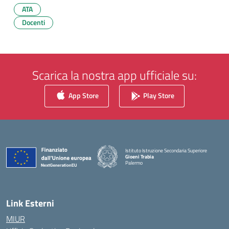
ATA
Docenti
Scarica la nostra app ufficiale su:
App Store
Play Store
Istituto Istruzione Secondaria Superiore
Gioeni Trabia
Palermo
— Visita la pagina iniziale della scuola
Link Esterni
MIUR