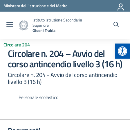
Vai ai contenuti
Vai al menu di navigazione
Vai al footer
Ministero dell'Istruzione e del Merito
Istituto Istruzione Secondaria
Superiore
Gioeni Trabia
Apr
Circolare 204
Circolare n. 204 – Avvio del
corso antincendio livello 3 (16 h)
Circolare n. 204 - Avvio del corso antincendio
livello 3 (16 h)
Personale scolastico