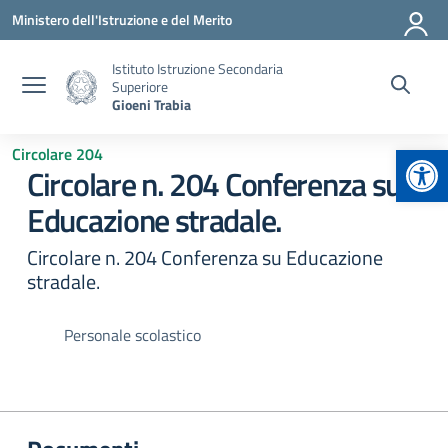
Vai ai contenuti
Vai al menu di navigazione
Vai al footer
Ministero dell'Istruzione e del Merito
Istituto Istruzione Secondaria
Superiore
Gioeni Trabia
Apr
Circolare 204
Circolare n. 204 Conferenza su
Educazione stradale.
Circolare n. 204 Conferenza su Educazione
stradale.
Personale scolastico