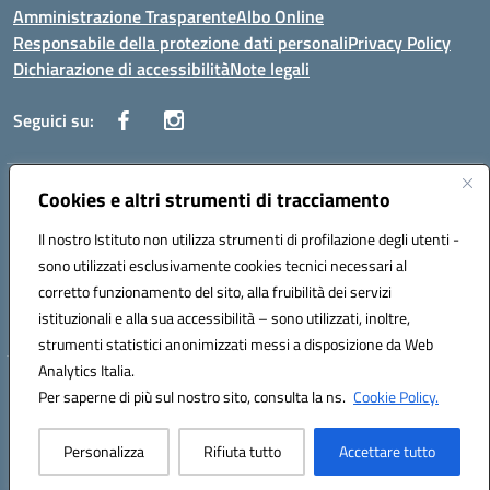
Amministrazione Trasparente
Albo Online
Responsabile della protezione dati personali
Privacy Policy
Dichiarazione di accessibilità
Note legali
Seguici su:
Indirizzo:
Cookies e altri strumenti di tracciamento
Corso Vittorio Emanuele, 27 90133 - Palermo
Centralino:
+39091585089
Email:
pais03600r@istruzione.it
Il nostro Istituto non utilizza strumenti di profilazione degli utenti -
Posta elettronica certificata (PEC):
pais03600r@pec.istruzione.it
sono utilizzati esclusivamente cookies tecnici necessari al
Codice fiscale: 97308550827
corretto funzionamento del sito, alla fruibilità dei servizi
Codice meccanografico:
PAIS03600R
istituzionali e alla sua accessibilità – sono utilizzati, inoltre,
strumenti statistici anonimizzati messi a disposizione da Web
Analytics Italia.
Hosting & Powered by 3D Solution S.r.l.
Per saperne di più sul nostro sito, consulta la ns.
Cookie Policy.
Concept & Design by Designers Italia
Personalizza
Rifiuta tutto
Accettare tutto