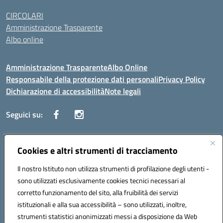
CIRCOLARI
Amministrazione Trasparente
Albo online
Amministrazione Trasparente
Albo Online
Responsabile della protezione dati personali
Privacy Policy
Dichiarazione di accessibilità
Note legali
Seguici su:
Indirizzo:
Cookies e altri strumenti di tracciamento
Corso Vittorio Emanuele, 27 90133 - Palermo
Centralino:
+39091585089
Email:
pais03600r@istruzione.it
Il nostro Istituto non utilizza strumenti di profilazione degli utenti -
Posta elettronica certificata (PEC):
pais03600r@pec.istruzione.it
sono utilizzati esclusivamente cookies tecnici necessari al
Codice fiscale: 97308550827
corretto funzionamento del sito, alla fruibilità dei servizi
Codice meccanografico:
PAIS03600R
istituzionali e alla sua accessibilità – sono utilizzati, inoltre,
strumenti statistici anonimizzati messi a disposizione da Web