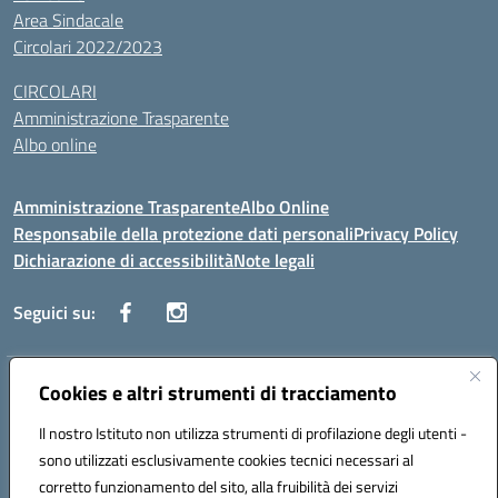
Area Sindacale
Circolari 2022/2023
CIRCOLARI
Amministrazione Trasparente
Albo online
Amministrazione Trasparente
Albo Online
Responsabile della protezione dati personali
Privacy Policy
Dichiarazione di accessibilità
Note legali
Seguici su:
Indirizzo:
Cookies e altri strumenti di tracciamento
Corso Vittorio Emanuele, 27 90133 - Palermo
Centralino:
+39091585089
Email:
pais03600r@istruzione.it
Il nostro Istituto non utilizza strumenti di profilazione degli utenti -
Posta elettronica certificata (PEC):
pais03600r@pec.istruzione.it
sono utilizzati esclusivamente cookies tecnici necessari al
Codice fiscale: 97308550827
corretto funzionamento del sito, alla fruibilità dei servizi