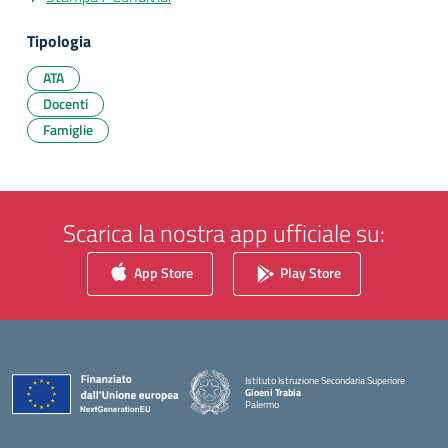
Tipologia
ATA
Docenti
Famiglie
Scarica la nostra app ufficiale su:
App Store
Play Store
Istituto Istruzione Secondaria Superiore
Gioeni Trabia
Palermo
— Visita la pagina iniziale della scuola