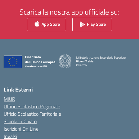
Scarica la nostra app ufficiale su:
App Store
Play Store
Istituto Istruzione Secondaria Superiore
Gioeni Trabia
Palermo
— Visita la pagina iniziale della scuola
Link Esterni
MIUR
Ufficio Scolastico Regionale
Ufficio Scolastico Territoriale
Scuola in Chiaro
Iscrizioni On Line
Invalsi