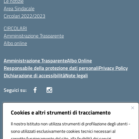
Le notizie
Area Sindacale
Circolari 2022/2023
CIRCOLARI
Amministrazione Trasparente
Albo online
Amministrazione Trasparente
Albo Online
Responsabile della protezione dati personali
Privacy Policy
Dichiarazione di accessibilità
Note legali
Seguici su:
Indirizzo:
Cookies e altri strumenti di tracciamento
Corso Vittorio Emanuele, 27 90133 - Palermo
Centralino:
+39091585089
Email:
pais03600r@istruzione.it
Il nostro Istituto non utilizza strumenti di profilazione degli utenti -
Posta elettronica certificata (PEC):
pais03600r@pec.istruzione.it
sono utilizzati esclusivamente cookies tecnici necessari al
Codice fiscale: 97308550827
corretto funzionamento del sito, alla fruibilità dei servizi