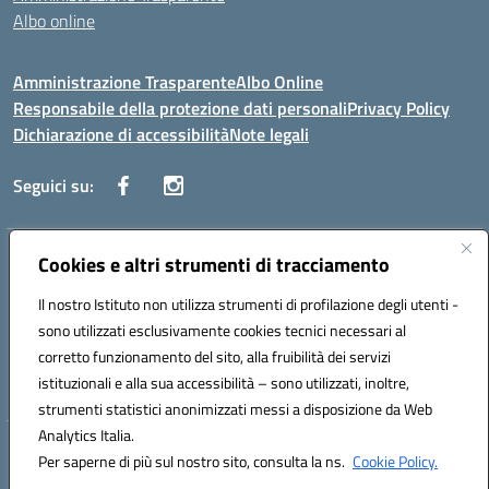
Albo online
Amministrazione Trasparente
Albo Online
Responsabile della protezione dati personali
Privacy Policy
Dichiarazione di accessibilità
Note legali
Seguici su:
Indirizzo:
Cookies e altri strumenti di tracciamento
Corso Vittorio Emanuele, 27 90133 - Palermo
Centralino:
+39091585089
Email:
pais03600r@istruzione.it
Il nostro Istituto non utilizza strumenti di profilazione degli utenti -
Posta elettronica certificata (PEC):
pais03600r@pec.istruzione.it
sono utilizzati esclusivamente cookies tecnici necessari al
Codice fiscale: 97308550827
corretto funzionamento del sito, alla fruibilità dei servizi
Codice meccanografico:
PAIS03600R
istituzionali e alla sua accessibilità – sono utilizzati, inoltre,
strumenti statistici anonimizzati messi a disposizione da Web
Analytics Italia.
Hosting & Powered by 3D Solution S.r.l.
Per saperne di più sul nostro sito, consulta la ns.
Cookie Policy.
Concept & Design by Designers Italia