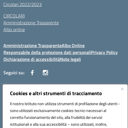
Circolari 2022/2023
CIRCOLARI
Amministrazione Trasparente
Albo online
Amministrazione Trasparente
Albo Online
Responsabile della protezione dati personali
Privacy Policy
Dichiarazione di accessibilità
Note legali
Seguici su:
Indirizzo:
Cookies e altri strumenti di tracciamento
Corso Vittorio Emanuele, 27 90133 - Palermo
Centralino:
+39091585089
Email:
pais03600r@istruzione.it
Il nostro Istituto non utilizza strumenti di profilazione degli utenti -
Posta elettronica certificata (PEC):
pais03600r@pec.istruzione.it
sono utilizzati esclusivamente cookies tecnici necessari al
Codice fiscale: 97308550827
corretto funzionamento del sito, alla fruibilità dei servizi
Codice meccanografico:
PAIS03600R
istituzionali e alla sua accessibilità – sono utilizzati, inoltre,