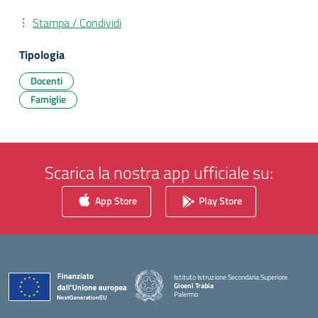
Stampa / Condividi
Tipologia
Docenti
Famiglie
Scarica la nostra app ufficiale su:
App Store
Play Store
Istituto Istruzione Secondaria Superiore
Gioeni Trabia
Palermo
— Visita la pagina iniziale della scuola