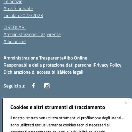
Le notizie
Area Sindacale
Circolari 2022/2023
CIRCOLARI
Amministrazione Trasparente
Albo online
Amministrazione Trasparente
Albo Online
Responsabile della protezione dati personali
Privacy Policy
Dichiarazione di accessibilità
Note legali
Seguici su:
Indirizzo:
Cookies e altri strumenti di tracciamento
Corso Vittorio Emanuele, 27 90133 - Palermo
Centralino:
+39091585089
Email:
pais03600r@istruzione.it
Il nostro Istituto non utilizza strumenti di profilazione degli utenti -
Posta elettronica certificata (PEC):
pais03600r@pec.istruzione.it
sono utilizzati esclusivamente cookies tecnici necessari al
Codice fiscale: 97308550827
corretto funzionamento del sito, alla fruibilità dei servizi