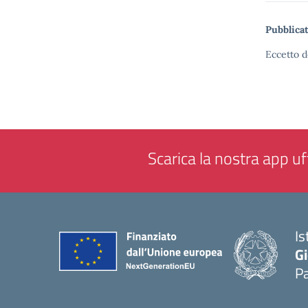
Pubblicat
Eccetto d
Scarica la nostra app uff
Is
Gi
P
— 