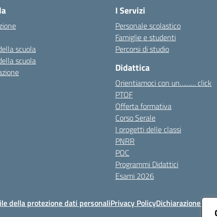
la
I Servizi
zione
Personale scolastico
Famiglie e studenti
della scuola
Percorsi di studio
della scuola
Didattica
azione
Orientiamoci con un……… click
PTOF
Offerta formativa
Corso Serale
I progetti delle classi
PNRR
POC
Programmi Didattici
Esami 2026
e della protezione dati personali
Privacy Policy
Dichiarazione di ac