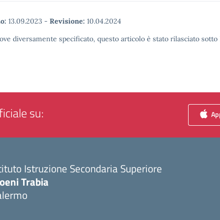
o:
13.09.2023
-
Revisione:
10.04.2024
ove diversamente specificato, questo articolo è stato rilasciato sott
iciale su:
App
tituto Istruzione Secondaria Superiore
oeni Trabia
alermo
Visita la pagina iniziale della scuola