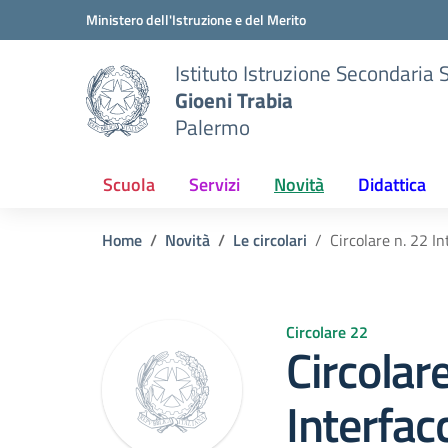
Vai ai contenuti
Vai al menu di navigazione
Vai al footer
Ministero dell'Istruzione e del Merito
Istituto Istruzione Secondaria 
Gioeni Trabia
Palermo
Scuola
Servizi
Novità
Didattica
Home
Novità
Le circolari
Circolare n. 22 I
Circolare 22
Circolar
Interfa