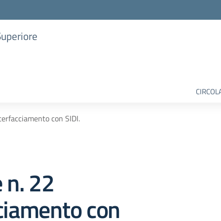
Superiore
CIRCOL
nterfacciamento con SIDI.
e n. 22
cciamento con